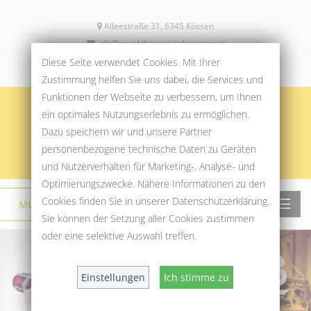
Alleestraße 31, 6345 Kössen
info@muehlberger-anhaenger.at
+43 5375 6256
Diese Seite verwendet Cookies. Mit Ihrer
Zustimmung helfen Sie uns dabei, die Services und
Funktionen der Webseite zu verbessern, um Ihnen
ein optimales Nutzungserlebnis zu ermöglichen.
Dazu speichern wir und unsere Partner
personenbezogene technische Daten zu Geräten
und Nutzerverhalten für Marketing-, Analyse- und
Optimierungszwecke. Nähere Informationen zu den
Cookies finden Sie in unserer Datenschutzerklärung.
☰
MÜHLBERGER SPORT & MODE
›
Sie können der Setzung aller Cookies zustimmen
oder eine selektive Auswahl treffen.
Einstellungen
Ich stimme zu