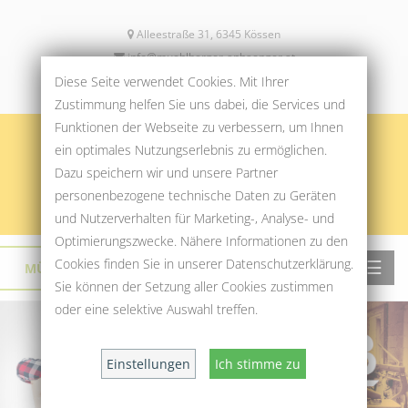
Alleestraße 31, 6345 Kössen
info@muehlberger-anhaenger.at
+43 5375 6256
Diese Seite verwendet Cookies. Mit Ihrer
Zustimmung helfen Sie uns dabei, die Services und
Funktionen der Webseite zu verbessern, um Ihnen
ein optimales Nutzungserlebnis zu ermöglichen.
Dazu speichern wir und unsere Partner
personenbezogene technische Daten zu Geräten
und Nutzerverhalten für Marketing-, Analyse- und
Optimierungszwecke. Nähere Informationen zu den
Cookies finden Sie in unserer Datenschutzerklärung.
☰
MÜHLBERGER SPORT & MODE
›
Sie können der Setzung aller Cookies zustimmen
oder eine selektive Auswahl treffen.
Einstellungen
Ich stimme zu