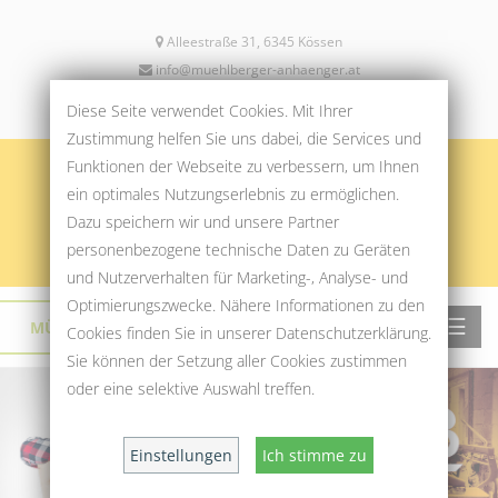
Alleestraße 31, 6345 Kössen
info@muehlberger-anhaenger.at
+43 5375 6256
Diese Seite verwendet Cookies. Mit Ihrer
Zustimmung helfen Sie uns dabei, die Services und
Funktionen der Webseite zu verbessern, um Ihnen
ein optimales Nutzungserlebnis zu ermöglichen.
Dazu speichern wir und unsere Partner
personenbezogene technische Daten zu Geräten
und Nutzerverhalten für Marketing-, Analyse- und
Optimierungszwecke. Nähere Informationen zu den
☰
MÜHLBERGER SPORT & MODE
›
Cookies finden Sie in unserer Datenschutzerklärung.
Sie können der Setzung aller Cookies zustimmen
oder eine selektive Auswahl treffen.
Einstellungen
Ich stimme zu